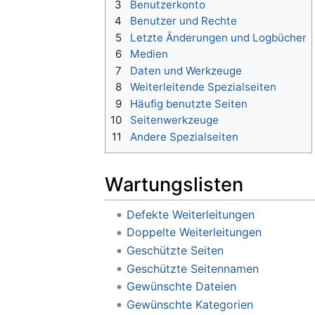
3
Benutzerkonto
4
Benutzer und Rechte
5
Letzte Änderungen und Logbücher
6
Medien
7
Daten und Werkzeuge
8
Weiterleitende Spezialseiten
9
Häufig benutzte Seiten
10
Seitenwerkzeuge
11
Andere Spezialseiten
Wartungslisten
Defekte Weiterleitungen
Doppelte Weiterleitungen
Geschützte Seiten
Geschützte Seitennamen
Gewünschte Dateien
Gewünschte Kategorien