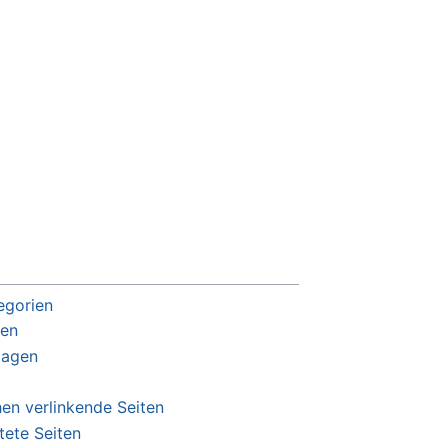
egorien
ten
lagen
en verlinkende Seiten
tete Seiten