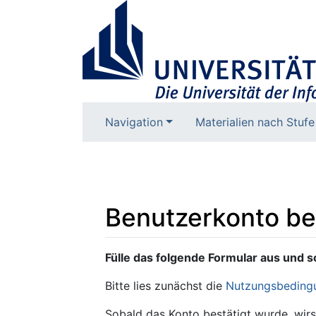
Navigation
Materialien nach Stufe
Benutzerkonto b
Wechseln zu:
Navigation
,
Suche
Fülle das folgende Formular aus und s
Bitte lies zunächst die
Nutzungsbeding
Sobald das Konto bestätigt wurde, wirs