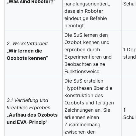
„Was sind Roboter?“
handlungsorientiert,
Schu
dass ein Roboter
eindeutige Befehle
benötigt.
Die SuS lernen den
Ozobot kennen und
2. Werkstattarbeit
erproben durch
1 Dop
„Wir lernen die
Experimentieren und
stun
Ozobots kennen“
Beobachten seine
Funktionsweise.
Die SuS erstellen
Hypothesen über die
Konstruktion des
3.1 Vertiefung und
Ozobots und fertigen
kreatives Erproben
Zeichnungen an. Sie
1
„Aufbau des Ozobots
erkennen einen
Schu
und EVA-Prinzip"
Zusammenhang
zwischen den