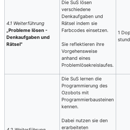
Die SuS lösen
verschiedene
Denkaufgaben und
4.1 Weiterführung
Rätsel indem sie
„Probleme lösen -
Farbcodes einsetzen.
1 Dop
Denkaufgaben und
stun
Rätsel"
Sie reflektieren ihre
Vorgehensweise
anhand eines
Problemlösekreislaufes.
Die SuS lernen die
Programmierung des
Ozobots mit
Programmierbausteinen
kennen.
Dabei nutzen sie den
erarbeiteten
4.2 Weiterführung