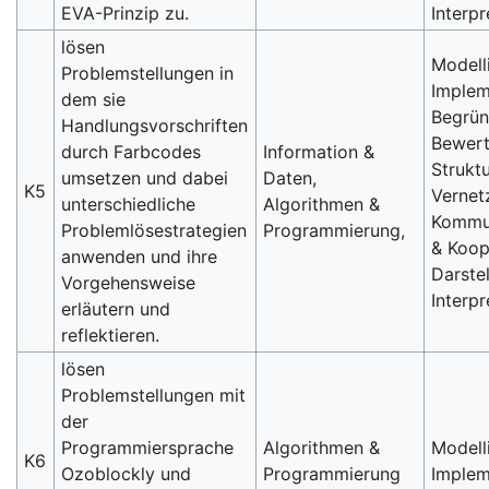
EVA-Prinzip zu.
Interpr
lösen
Modell
Problemstellungen in
Implem
dem sie
Begrün
Handlungsvorschriften
Bewert
durch Farbcodes
Information &
Strukt
umsetzen und dabei
Daten,
K5
Vernet
unterschiedliche
Algorithmen &
Kommu
Problemlösestrategien
Programmierung,
& Koop
anwenden und ihre
Darste
Vorgehensweise
Interpr
erläutern und
reflektieren.
lösen
Problemstellungen mit
der
Programmiersprache
Algorithmen &
Modell
K6
Ozoblockly und
Programmierung
Implem