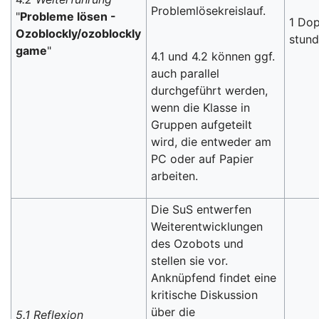
Problemlösekreislauf.
"
Probleme lösen -
1 Dop
Ozoblockly/ozoblockly
stun
game
"
4.1 und 4.2 können ggf.
auch parallel
durchgeführt werden,
wenn die Klasse in
Gruppen aufgeteilt
wird, die entweder am
PC oder auf Papier
arbeiten.
Die SuS entwerfen
Weiterentwicklungen
des Ozobots und
stellen sie vor.
Anknüpfend findet eine
kritische Diskussion
über die
5.1 Reflexion