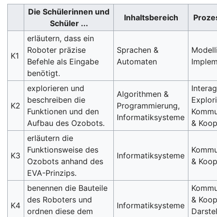
Die Schülerinnen und
Inhaltsbereich
Proze
Schüler ...
erläutern, dass ein
Roboter präzise
Sprachen &
Modell
K1
Befehle als Eingabe
Automaten
Implem
benötigt.
explorieren und
Interag
Algorithmen &
beschreiben die
Explori
K2
Programmierung,
Funktionen und den
Kommu
Informatiksysteme
Aufbau des Ozobots.
& Koop
erläutern die
Funktionsweise des
Kommu
K3
Informatiksysteme
Ozobots anhand des
& Koop
EVA-Prinzips.
benennen die Bauteile
Kommu
des Roboters und
& Koop
K4
Informatiksysteme
ordnen diese dem
Darste