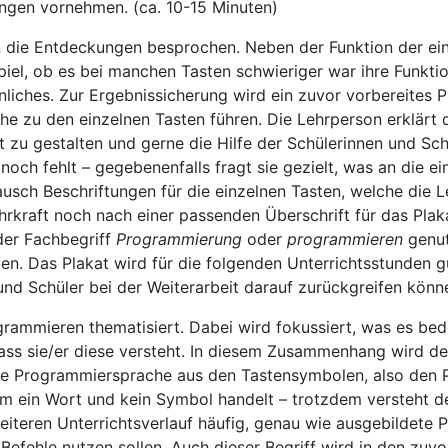
ungen vornehmen. (ca. 10-15 Minuten)
 die Entdeckungen besprochen. Neben der Funktion der ei
iel, ob es bei manchen Tasten schwieriger war ihre Funkti
liches. Zur Ergebnissicherung wird ein zuvor vorbereites P
che zu den einzelnen Tasten führen. Die Lehrperson erklärt d
zu gestalten und gerne die Hilfe der Schülerinnen und Schül
noch fehlt – gegebenenfalls fragt sie gezielt, was an die 
usch Beschriftungen für die einzelnen Tasten, welche die Le
ehrkraft noch nach einer passenden Überschrift für das Pla
 der Fachbegriff
Programmierung
oder
programmieren
genut
n. Das Plakat wird für die folgenden Unterrichtsstunden g
nd Schüler bei der Weiterarbeit darauf zurückgreifen könne
rammieren thematisiert. Dabei wird fokussiert, was es be
ss sie/er diese versteht. In diesem Zusammenhang wird de
die Programmiersprache aus den Tastensymbolen, also den 
 ein Wort und kein Symbol handelt – trotzdem versteht der 
eiteren Unterrichtsverlauf häufig, genau wie ausgebildete 
efehle nutzen sollen. Auch dieser Begriff wird in den zu