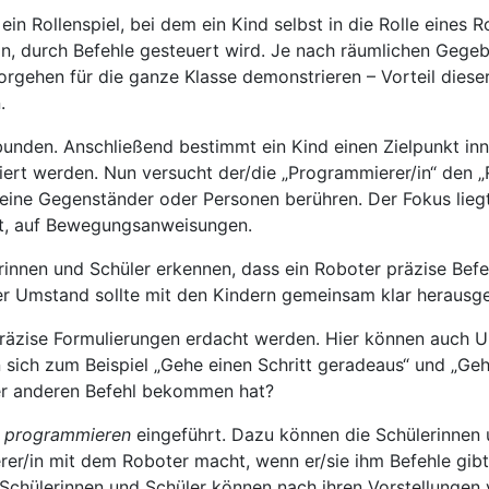
 ein Rollenspiel, bei dem ein Kind selbst in die Rolle eines
n, durch Befehle gesteuert wird. Je nach räumlichen Gegeb
rgehen für die ganze Klasse demonstrieren – Vorteil diese
.
nden. Anschließend bestimmt ein Kind einen Zielpunkt inn
ert werden. Nun versucht der/die „Programmierer/in“ den „
 keine Gegenständer oder Personen berühren. Der Fokus liegt
Bot, auf Bewegungsanweisungen.
ülerinnen und Schüler erkennen, dass ein Roboter präzise Be
er Umstand sollte mit den Kindern gemeinsam klar herausge
präzise Formulierungen erdacht werden. Hier können auch 
n sich zum Beispiel „Gehe einen Schritt geradeaus“ und „G
er anderen Befehl bekommen hat?
f
programmieren
eingeführt. Dazu können die Schülerinnen 
er/in mit dem Roboter macht, wenn er/sie ihm Befehle gibt
 Schülerinnen und Schüler können nach ihren Vorstellunge