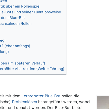
nzen
tik über ein Rollenspiel
ue-Bots und seiner Funktionsweise
 dem Blue-Bot
echselnden Rollen
ieg)
t? (eher anfangs)
lung)
aben (im späteren Verlauf)
 erhöhte Abstraktion (Weiterführung)
heit mit dem
Lernroboter
Blue-Bot
sollen die
nische)
Problemlösen
herangeführt werden, wobei
itet und genutzt werden. Der Blue-Bot bietet