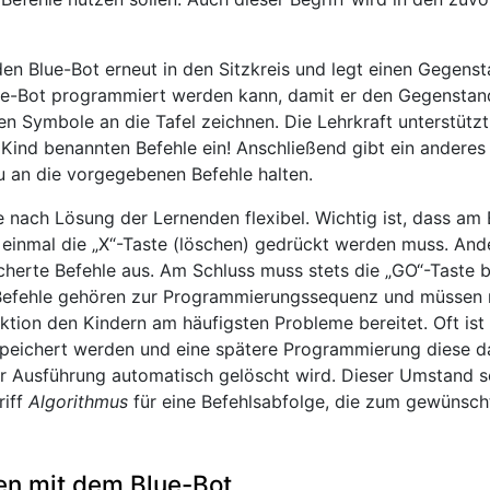
 den Blue-Bot erneut in den Sitzkreis und legt einen Gegens
lue-Bot programmiert werden kann, damit er den Gegenstand 
 Symbole an die Tafel zeichnen. Die Lehrkraft unterstützt 
m Kind benannten Befehle ein! Anschließend gibt ein andere
u an die vorgegebenen Befehle halten.
je nach Lösung der Lernenden flexibel. Wichtig ist, dass am 
inmal die „X“-Taste (löschen) gedrückt werden muss. Ander
herte Befehle aus. Am Schluss muss stets die „GO“-Taste b
 Befehle gehören zur Programmierungssequenz und müssen m
tion den Kindern am häufigsten Probleme bereitet. Oft ist 
eichert werden und eine spätere Programmierung diese dan
r Ausführung automatisch gelöscht wird. Dieser Umstand s
riff
Algorithmus
für eine Befehlsabfolge, die zum gewünschte
n mit dem Blue-Bot