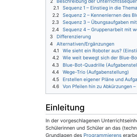
2
Beschreibung der Unterrichtsseque
2.1
Sequenz 1 – Einstieg in die Thema
2.2
Sequenz 2 – Kennenlernen des Bl
2.3
Sequenz 3 – Übungsaufgaben mit
2.4
Sequenz 4 – Gruppenarbeit mit w
3
Differenzierung
4
Alternativen/Ergänzungen
4.1
Wie sieht ein Roboter aus? (Einst
4.2
Wie weit bewegt sich der Blue-Bo
4.3
Blue-Bot-Quadrille (Aufgabenstel
4.4
Wege-Trio (Aufgabenstellung)
4.5
Erstellen eigener Pläne und Aufg
4.6
Von Pfeilen hin zu Abkürzungen –
Einleitung
In der vorgeschlagenen Unterrichtsein
Schülerinnen und Schüler an das (tech
Grundlagen des
Programmierens
erarbe