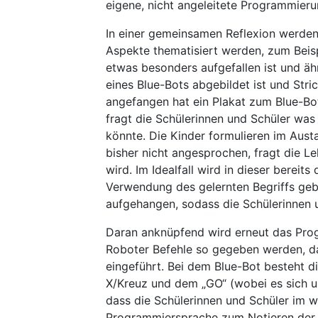
eigene, nicht angeleitete Programmier
In einer gemeinsamen Reflexion werden
Aspekte thematisiert werden, zum Beisp
etwas besonders aufgefallen ist und ähn
eines Blue-Bots abgebildet ist und Stri
angefangen hat ein Plakat zum Blue-Bot 
fragt die Schülerinnen und Schüler was 
könnte. Die Kinder formulieren im Austa
bisher nicht angesprochen, fragt die L
wird. Im Idealfall wird in dieser bereits
Verwendung des gelernten Begriffs gebe
aufgehangen, sodass die Schülerinnen u
Daran anknüpfend wird erneut das Prog
Roboter Befehle so gegeben werden, da
eingeführt. Bei dem Blue-Bot besteht 
X/Kreuz und dem „GO“ (wobei es sich um
dass die Schülerinnen und Schüler im w
Programmiersprache zum Notieren der B