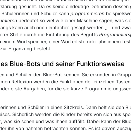
ärung gesucht. Da es keine eindeutige Definition dessen gi
e Schülerinnen und Schüler kann
programmieren
beispielswe
mmieren
bedeutet so viel wie einer Maschine sagen, was sie
nfangs kann auch noch einfacher gesagt werden „… und zwar
erer Stelle durch die Einführung des Begriffs
Programmiers
 einem Wortspeicher, einer Wörterliste oder ähnlichem fest
 zur Ergänzung besteht.
es Blue-Bots und seiner Funktionsweise
nen und Schüler den Blue-Bot kennen. Sie erkunden in Grup
amen Reflexion werden die Funktionen der einzelnen Taste
Kinder erste Aufgaben, für die sie kurze Programmierungss
erinnen und Schüler in einen Sitzkreis. Dann holt sie den Blue
eises. Sicherlich werden die Kinder bereits von sich aus sp
r, was sie sehen und was ihnen auffällt. Dabei kann der Blu
er ihn von nahmen betrachten können. Es ist davon auszug