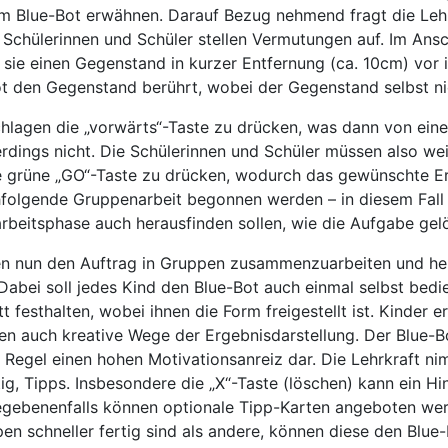
dem Blue-Bot erwähnen. Darauf Bezug nehmend fragt die Leh
 Schülerinnen und Schüler stellen Vermutungen auf. Im Ansch
gt sie einen Gegenstand in kurzer Entfernung (ca. 10cm) vor
ot den Gegenstand berührt, wobei der Gegenstand selbst ni
schlagen die „vorwärts“-Taste zu drücken, was dann von ein
erdings nicht. Die Schülerinnen und Schüler müssen also wei
ie grüne „GO“-Taste zu drücken, wodurch das gewünschte Er
chfolgende Gruppenarbeit begonnen werden – in diesem Fall
beitsphase auch herausfinden sollen, wie die Aufgabe gelö
n nun den Auftrag in Gruppen zusammenzuarbeiten und her
abei soll jedes Kind den Blue-Bot auch einmal selbst bedie
t festhalten, wobei ihnen die Form freigestellt ist. Kinder 
den auch kreative Wege der Ergebnisdarstellung. Der Blue-B
 Regel einen hohen Motivationsanreiz dar. Die Lehrkraft ni
tig, Tipps. Insbesondere die „X“-Taste (löschen) kann ein Hi
egebenenfalls können optionale Tipp-Karten angeboten wer
pen schneller fertig sind als andere, können diese den Blue-